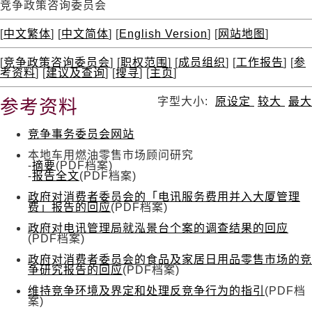
竞争政策咨询委员会
[
中文繁体
] [
中文简体
] [
English Version
] [
网站地图
]
[
竞争政策咨询委员会
] [
职权范围
] [
成员组织
] [
工作报告
] [
参
考资料
] [
建议及查询
] [
搜寻
] [
主页
]
字型大小:
原设定
较大
最大
参考资料
竞争事务委员会网站
本地车用燃油零售市场顾问研究
-
摘要
(PDF档案)
-
报告全文
(PDF档案)
政府对消费者委员会的「电讯服务费用并入大厦管理
费」报告的回应
(PDF档案)
政府对电讯管理局就泓景台个案的调查结果的回应
(PDF档案)
政府对消费者委员会的食品及家居日用品零售市场的竞
争研究报告的回应
(PDF档案)
维持竞争环境及界定和处理反竞争行为的指引
(PDF档
案)