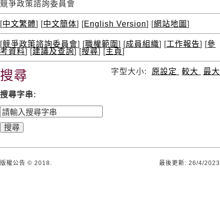
競爭政策諮詢委員會
[
中文繁體
] [
中文簡体
] [
English Version
] [
網站地圖
]
[
競爭政策諮詢委員會
] [
職權範圍
] [
成員組織
] [
工作報告
] [
參
考資料
] [
建議及查詢
] [
搜尋
] [
主頁
]
字型大小:
原設定
較大
最大
搜尋
搜尋字串:
版權公告 © 2018.
最後更新:
26/4/2023