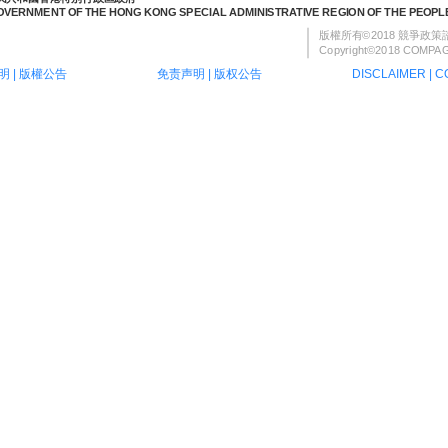
OVERNMENT OF THE HONG KONG SPECIAL ADMINISTRATIVE REGION OF THE PEOPLE
版權所有©2018 競爭政
Copyright©2018 COMPAG,
明
|
版權公告
免责声明
|
版权公告
DISCLAIMER
|
C